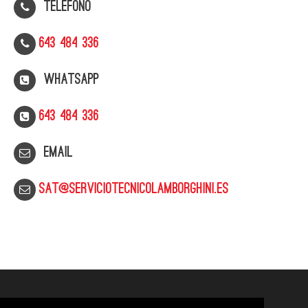
Telefono
643 484 336
WhatsApp
643 484 336
Email
sat@serviciotecnicolamborghini.es