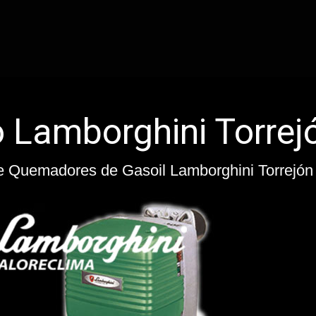
Servicio Te
de Calderas de Gasoil Lamborghini Torrejón d
Reparación de Quemado