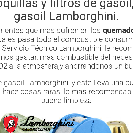
quillas y filtros de gaso
gasoil Lamborghini.
onentes que mas sufren en los
quemado
 cuales pasa todo el combustible consum
o, Servicio Técnico Lamborghini, le reco
mos gastar, mas combustible del necesa
 a la atmosfera,y ahorrandonos un bu
gasoil Lamborghini, y este lleva una b
o hace cosas raras, lo mas recomendable 
buena limpieza