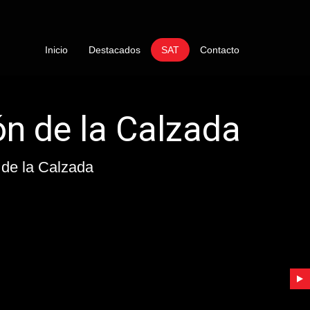
Inicio
Destacados
SAT
Contacto
cnico Lamborghini To
e la Calzada
res de Gasoil Lamborghini Torrejón de la Ca