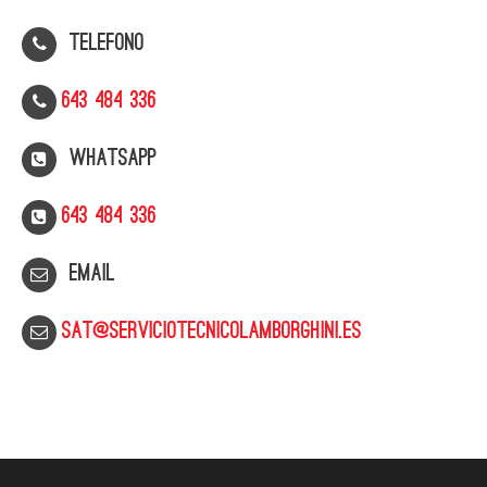
Telefono
643 484 336
WhatsApp
643 484 336
Email
sat@serviciotecnicolamborghini.es