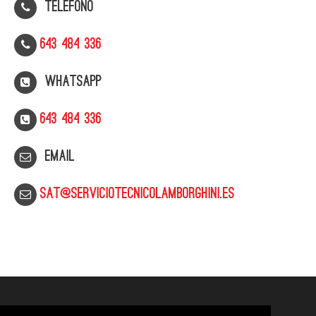
Telefono
643 484 336
WhatsApp
643 484 336
Email
sat@serviciotecnicolamborghini.es