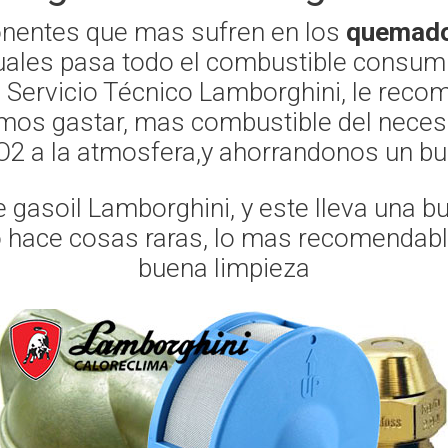
onentes que mas sufren en los
quemado
 cuales pasa todo el combustible consum
o, Servicio Técnico Lamborghini, le reco
mos gastar, mas combustible del necesa
 a la atmosfera,y ahorrandonos un bu
gasoil Lamborghini, y este lleva una b
o hace cosas raras, lo mas recomendable 
buena limpieza