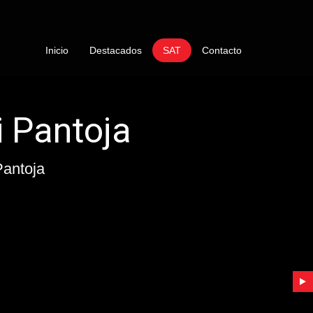
Inicio
Destacados
SAT
Contacto
cio Tecnico Lamborg
ntoja
uemadores de Gasoil Lamborghini Pantoja