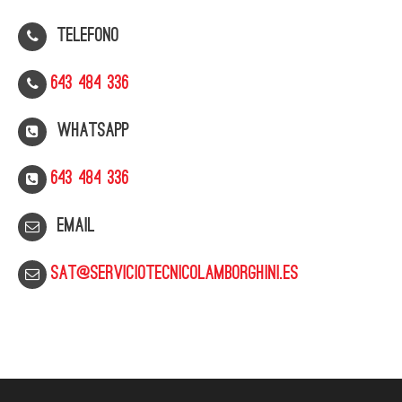
Telefono
643 484 336
WhatsApp
643 484 336
Email
sat@serviciotecnicolamborghini.es