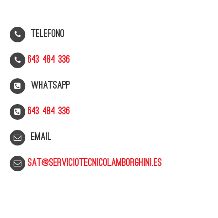
Telefono
643 484 336
WhatsApp
643 484 336
Email
sat@serviciotecnicolamborghini.es