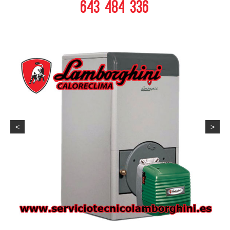
643 484 336
<
>