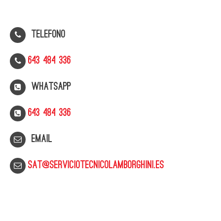
Telefono
643 484 336
WhatsApp
643 484 336
Email
sat@serviciotecnicolamborghini.es