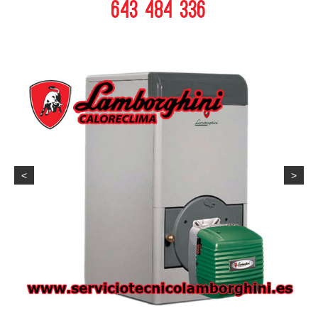
643 484 336
<
>