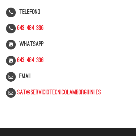
Telefono
643 484 336
WhatsApp
643 484 336
Email
sat@serviciotecnicolamborghini.es