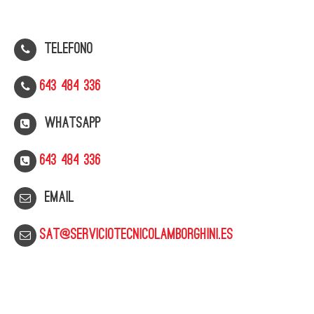
Telefono
643 484 336
WhatsApp
643 484 336
Email
sat@serviciotecnicolamborghini.es