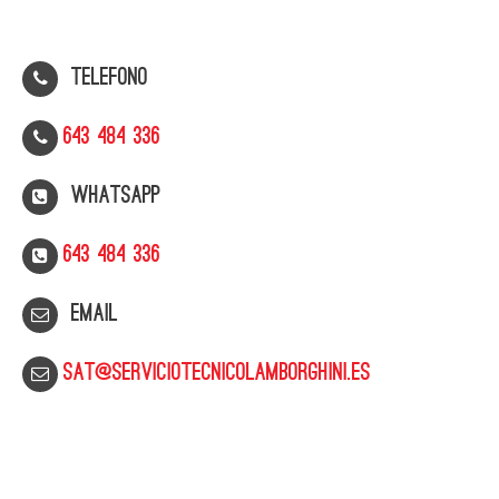
Telefono
643 484 336
WhatsApp
643 484 336
Email
sat@serviciotecnicolamborghini.es