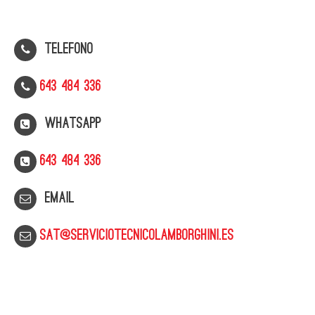
Telefono
643 484 336
WhatsApp
643 484 336
Email
sat@serviciotecnicolamborghini.es