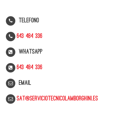
Telefono
643 484 336
WhatsApp
643 484 336
Email
sat@serviciotecnicolamborghini.es