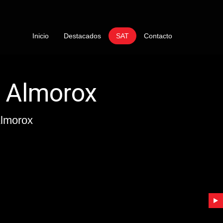
Inicio
Destacados
SAT
Contacto
vicio Tecnico Lambor
morox
 Quemadores de Gasoil Lamborghini Almorox