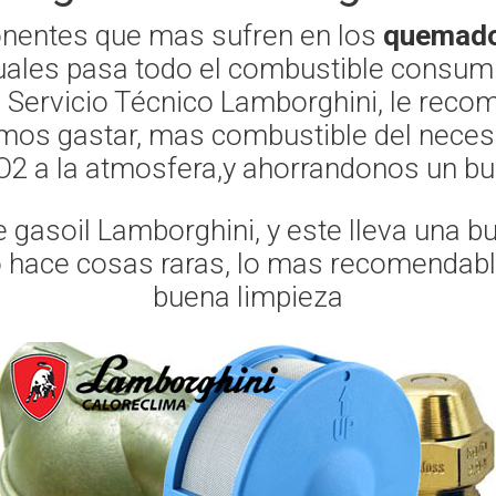
onentes que mas sufren en los
quemado
 cuales pasa todo el combustible consum
o, Servicio Técnico Lamborghini, le reco
mos gastar, mas combustible del necesa
 a la atmosfera,y ahorrandonos un bu
gasoil Lamborghini, y este lleva una b
o hace cosas raras, lo mas recomendable 
buena limpieza