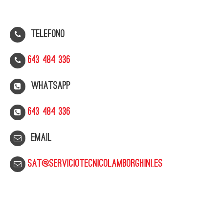
Telefono
643 484 336
WhatsApp
643 484 336
Email
sat@serviciotecnicolamborghini.es