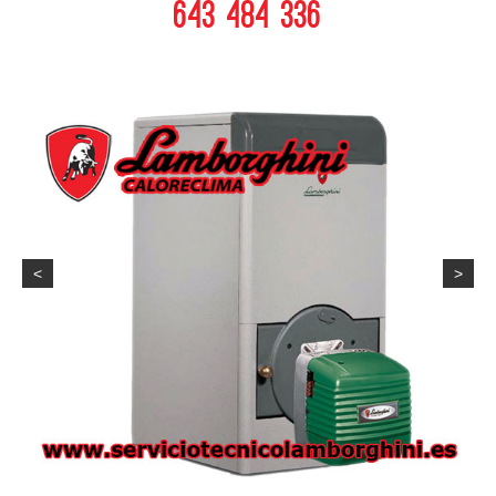
643 484 336
<
>