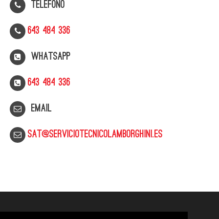
Telefono
643 484 336
WhatsApp
643 484 336
Email
sat@serviciotecnicolamborghini.es